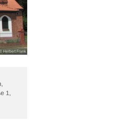
© Herbert Frank
n,
ße 1,