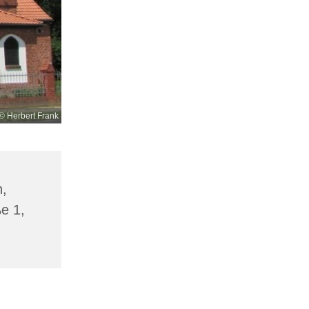
© Herbert Frank
n,
ße 1,