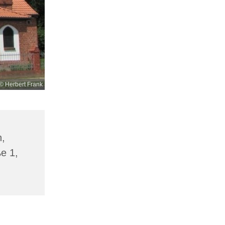
© Herbert Frank
n,
ße 1,