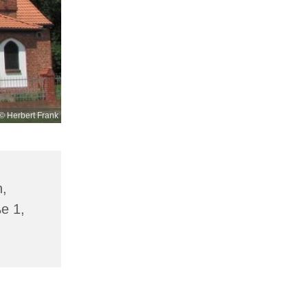
© Herbert Frank
n,
ße 1,