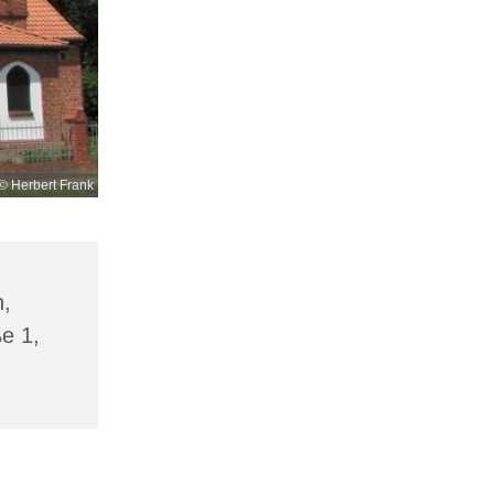
© Herbert Frank
n,
ße 1,