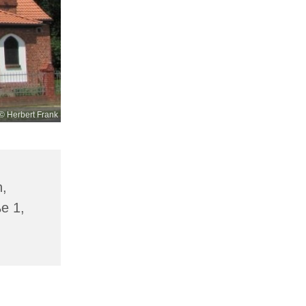
© Herbert Frank
n,
ße 1,