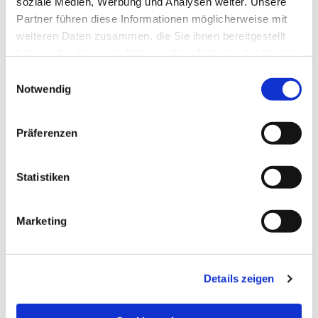
soziale Medien, Werbung und Analysen weiter. Unsere
Partner führen diese Informationen möglicherweise mit
weiteren Daten zusammen, die Sie ihnen bereitgestellt
haben oder die sie im Rahmen Ihrer Nutzung der Dienste
gesammelt haben.
Einwilligungsauswahl
Notwendig
Präferenzen
Statistiken
Dies könnte Sie auch
Marketing
interessieren
Details zeigen