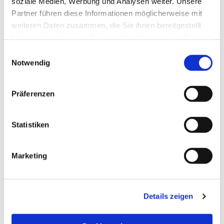
soziale Medien, Werbung und Analysen weiter. Unsere
Partner führen diese Informationen möglicherweise mit
weiteren Daten zusammen, die Sie ihnen bereitgestellt
haben oder die sie im Rahmen Ihrer Nutzung der Dienste
gesammelt haben.
Einwilligungsauswahl
Notwendig
Präferenzen
Statistiken
Dies könnte Sie auch
Marketing
interessieren
Details zeigen