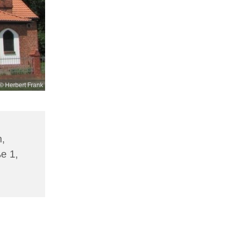
© Herbert Frank
n,
ße 1,