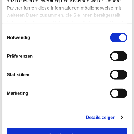
soziale Medien, Werbung und Analysen weiter. Unsere
Partner führen diese Informationen möglicherweise mit
weiteren Daten zusammen, die Sie ihnen bereitgestellt
haben oder die sie im Rahmen Ihrer Nutzung der Dienste
gesammelt haben.
Einwilligungsauswahl
Notwendig
Präferenzen
Statistiken
Dies könnte Sie auch
Marketing
interessieren
Details zeigen