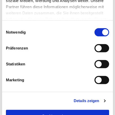
soziale Medien, Werbung und Analysen weiter. Unsere
Partner führen diese Informationen möglicherweise mit
weiteren Daten zusammen, die Sie ihnen bereitgestellt
haben oder die sie im Rahmen Ihrer Nutzung der Dienste
gesammelt haben.
Einwilligungsauswahl
Notwendig
Präferenzen
Statistiken
Dies könnte Sie auch
Marketing
interessieren
Details zeigen