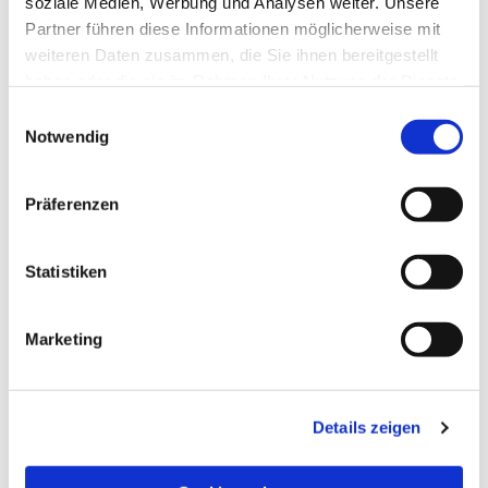
soziale Medien, Werbung und Analysen weiter. Unsere
Partner führen diese Informationen möglicherweise mit
weiteren Daten zusammen, die Sie ihnen bereitgestellt
haben oder die sie im Rahmen Ihrer Nutzung der Dienste
gesammelt haben.
Einwilligungsauswahl
Notwendig
Präferenzen
Statistiken
Dies könnte Sie auch
Marketing
interessieren
Details zeigen