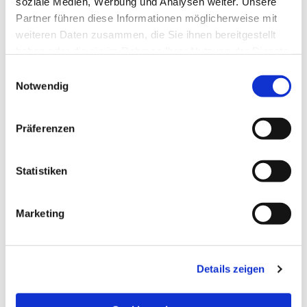
soziale Medien, Werbung und Analysen weiter. Unsere
Partner führen diese Informationen möglicherweise mit
weiteren Daten zusammen, die Sie ihnen bereitgestellt
haben oder die sie im Rahmen Ihrer Nutzung der Dienste
gesammelt haben.
Einwilligungsauswahl
Notwendig
Präferenzen
Statistiken
Dies könnte Sie auch
Marketing
interessieren
Details zeigen