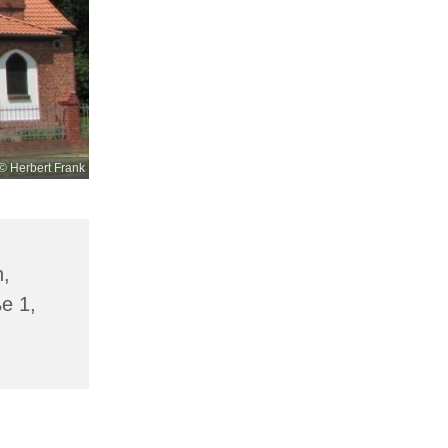
© Herbert Frank
n,
ße 1,