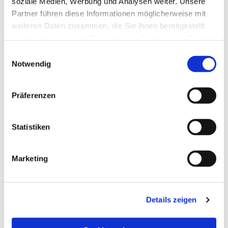
soziale Medien, Werbung und Analysen weiter. Unsere
Partner führen diese Informationen möglicherweise mit
weiteren Daten zusammen, die Sie ihnen bereitgestellt
haben oder die sie im Rahmen Ihrer Nutzung der Dienste
gesammelt haben.
Einwilligungsauswahl
Notwendig
Präferenzen
Statistiken
Dies könnte Sie auch
Marketing
interessieren
Details zeigen