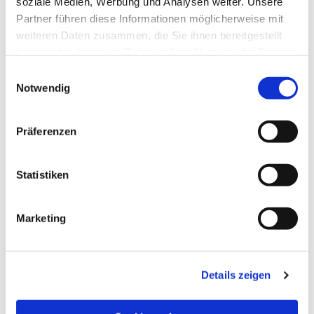
soziale Medien, Werbung und Analysen weiter. Unsere
Partner führen diese Informationen möglicherweise mit
weiteren Daten zusammen, die Sie ihnen bereitgestellt
haben oder die sie im Rahmen Ihrer Nutzung der Dienste
gesammelt haben.
Einwilligungsauswahl
Notwendig
Präferenzen
Statistiken
Dies könnte Sie auch
Marketing
interessieren
Details zeigen