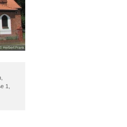
© Herbert Frank
n,
ße 1,