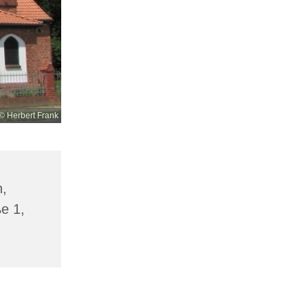
© Herbert Frank
n,
ße 1,