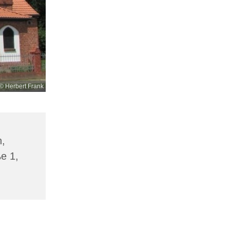
© Herbert Frank
n,
ße 1,