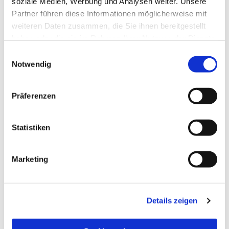
soziale Medien, Werbung und Analysen weiter. Unsere
Partner führen diese Informationen möglicherweise mit
weiteren Daten zusammen, die Sie ihnen bereitgestellt
haben oder die sie im Rahmen Ihrer Nutzung der Dienste
gesammelt haben.
Einwilligungsauswahl
Notwendig
Präferenzen
Statistiken
Dies könnte Sie auch
Marketing
interessieren
Details zeigen