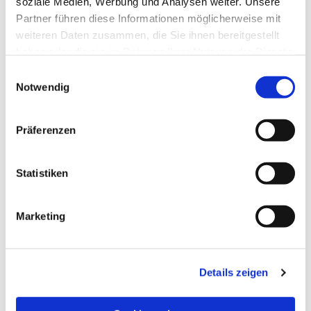
soziale Medien, Werbung und Analysen weiter. Unsere
Partner führen diese Informationen möglicherweise mit
weiteren Daten zusammen, die Sie ihnen bereitgestellt
haben oder die sie im Rahmen Ihrer Nutzung der Dienste
gesammelt haben.
Einwilligungsauswahl
Notwendig
Präferenzen
Statistiken
Dies könnte Sie auch
Marketing
interessieren
Details zeigen