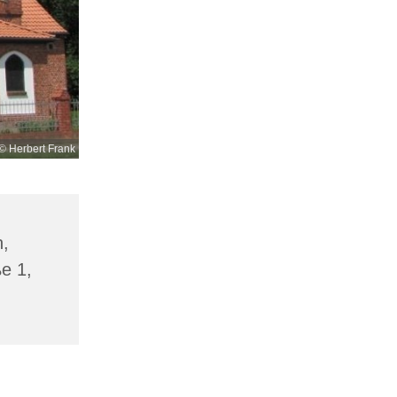
© Herbert Frank
n,
ße 1,