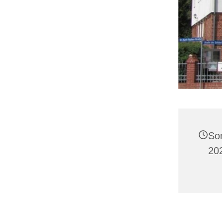
So
20