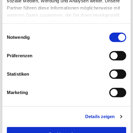
soziale Medien, Werbung und Analysen weiter. Unsere
Partner führen diese Informationen möglicherweise mit
weiteren Daten zusammen, die Sie ihnen bereitgestellt
haben oder die sie im Rahmen Ihrer Nutzung der Dienste
gesammelt haben.
Einwilligungsauswahl
Notwendig
Präferenzen
Statistiken
Dies könnte Sie auch
Marketing
interessieren
Details zeigen