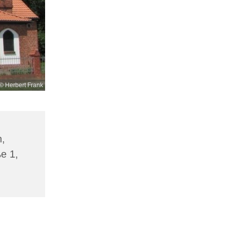
© Herbert Frank
n,
ße 1,