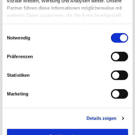
soziale Medien, Werbung und Analysen weiter. Unsere
Partner führen diese Informationen möglicherweise mit
weiteren Daten zusammen, die Sie ihnen bereitgestellt
haben oder die sie im Rahmen Ihrer Nutzung der Dienste
gesammelt haben.
Einwilligungsauswahl
Notwendig
Präferenzen
Statistiken
Dies könnte Sie auch
Marketing
interessieren
Details zeigen