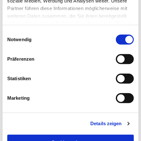
soziale Medien, Werbung und Analysen weiter. Unsere
Partner führen diese Informationen möglicherweise mit
weiteren Daten zusammen, die Sie ihnen bereitgestellt
haben oder die sie im Rahmen Ihrer Nutzung der Dienste
gesammelt haben.
Einwilligungsauswahl
Notwendig
Präferenzen
Statistiken
Dies könnte Sie auch
Marketing
interessieren
Details zeigen