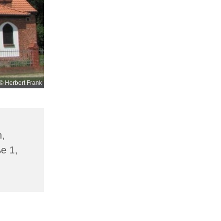
© Herbert Frank
n,
ße 1,