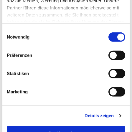
soziale Medien, Werbung und Analysen weiter. Unsere
Partner führen diese Informationen möglicherweise mit
weiteren Daten zusammen, die Sie ihnen bereitgestellt
haben oder die sie im Rahmen Ihrer Nutzung der Dienste
gesammelt haben.
Einwilligungsauswahl
Notwendig
Präferenzen
Statistiken
Dies könnte Sie auch
Marketing
interessieren
Details zeigen