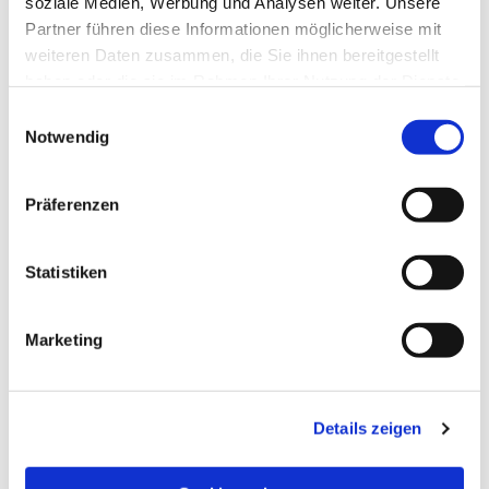
soziale Medien, Werbung und Analysen weiter. Unsere
Partner führen diese Informationen möglicherweise mit
weiteren Daten zusammen, die Sie ihnen bereitgestellt
haben oder die sie im Rahmen Ihrer Nutzung der Dienste
gesammelt haben.
Einwilligungsauswahl
Notwendig
Präferenzen
Statistiken
Dies könnte Sie auch
Marketing
interessieren
Details zeigen