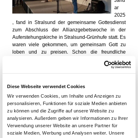
Janu
ar
2025
, fand in Stralsund der gemeinsame Gottesdienst
zum Abschluss der Allianzgebetswoche in der
Auferstehungskirche in Stralsund-Grünhufe statt. Es
waren viele gekommen, um gemeinsam Gott zu
loben und zu preisen. Schon die freundliche
Begrüßung von Thomas Ulbrich und einigen
Mitgliedern der Landeskirchlichen Gemeinschaft
stimmte einen fröhlich. Umrahmt wurde der
Gottesdienst dann von den jugendlichen
Diese Webseite verwendet Cookies
Tänzerinnen "Just Praise" der ICF Micro Church,
Wir verwenden Cookies, um Inhalte und Anzeigen zu
die mit ihrem Tanz die Freude entzündeten. Um die
personalisieren, Funktionen für soziale Medien anbieten
weitere musikalische Begleitung kümmerten sich
zu können und die Zugriffe auf unsere Website zu
die Bläser der LKG und eine Projektband um Pastor
analysieren. Außerdem geben wir Informationen zu Ihrer
Daniel Müller. Die Kinder durften ihren eigenen
Verwendung unserer Website an unsere Partner für
Gottesdienst erleben, der von den Bufdis der Royal
soziale Medien, Werbung und Analysen weiter. Unsere
Rangers gestaltet wurde. Die Predigt hielt Pastor