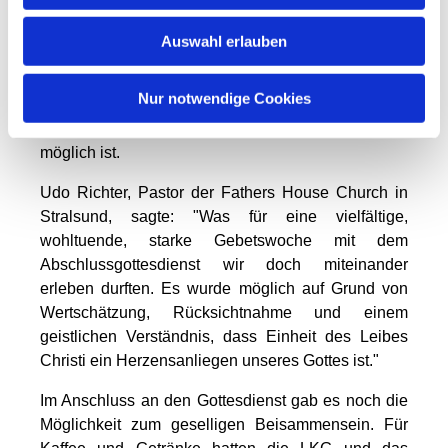
uns allen
gleichermaßen geschenkt ist. Trotz aller
Auswahl erlauben
Unterschiede und Verschiedenheiten sind wir in
unsere Welt und unsere Stadt gesandt, um Christus
Nur notwendige Cookies
unter den Menschen lebendig werden zu lassen.
Viele waren begeistert und bestärkt, dass das so
möglich ist.
Udo Richter, Pastor der Fathers House Church in
Stralsund, sagte: "Was für eine vielfältige,
wohltuende, starke Gebetswoche mit dem
Abschlussgottesdienst wir doch miteinander
erleben durften. Es wurde möglich auf Grund von
Wertschätzung, Rücksichtnahme und einem
geistlichen Verständnis, dass Einheit des Leibes
Christi ein Herzensanliegen unseres Gottes ist."
Im Anschluss an den Gottesdienst gab es noch die
Möglichkeit zum geselligen Beisammensein. Für