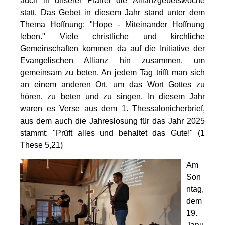
auch in unserer Pfarrei die Allianzgebetswoche
statt. Das Gebet in diesem Jahr stand unter dem
Thema Hoffnung: "Hope - Miteinander Hoffnung
leben." Viele christliche und kirchliche
Gemeinschaften kommen da auf die Initiative der
Evangelischen Allianz hin zusammen, um
gemeinsam zu beten. An jedem Tag trifft man sich
an einem anderen Ort, um das Wort Gottes zu
hören, zu beten und zu singen. In diesem Jahr
waren es Verse aus dem 1. Thessalonicherbrief,
aus dem auch die Jahreslosung für das Jahr 2025
stammt: "Prüft alles und behaltet das Gute!" (1
These 5,21)
Am
Son
ntag,
dem
19.