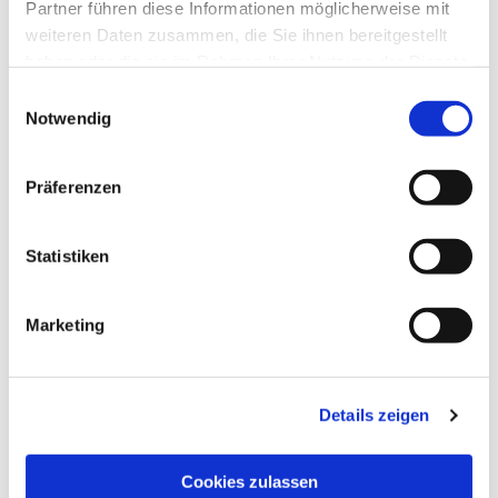
Partner führen diese Informationen möglicherweise mit
Ludwig Hecker von der Luther-
weiteren Daten zusammen, die Sie ihnen bereitgestellt
Auferstehungsgemeinde. Die Gebetszeit leitete die
haben oder die sie im Rahmen Ihrer Nutzung der Dienste
katholische Gemeinde, sogar mit Weihrauch. Conny
gesammelt haben.
Gürgen, die die Stadtteilarbeit in Grünhufe leitet,
Einwilligungsauswahl
und ihr Team von Mitarbeitern sorgte für einen
Notwendig
reibungslosen Ablauf.
Präferenzen
Jeder konnte etwas
beitragen,
daher war es
Statistiken
ein lebendiger
Gottesdienst mit
Lobpreis, Predigt
Marketing
und Gebet,
der spürbar werden
ließ, dass wir als
Details zeigen
Christen eine
gemeinsame
Hoffnung teilen, die
Cookies zulassen