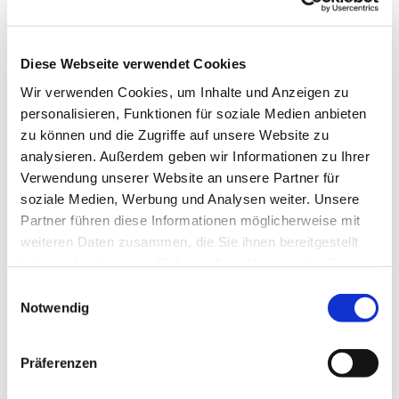
15 Uhr im Stralsund, Frankenwall 7, zu den
Themen:
Diese Webseite verwendet Cookies
- Einzigartigkeit als Chance
Wir verwenden Cookies, um Inhalte und Anzeigen zu
- Vielfalt wahrnehmen- Potentiale erkennen
personalisieren, Funktionen für soziale Medien anbieten
zu können und die Zugriffe auf unsere Website zu
- Wie kann Zusammenarbeit gelingen?
analysieren. Außerdem geben wir Informationen zu Ihrer
Verwendung unserer Website an unsere Partner für
- Selbstwahrnehmung - Fremdwahrnehmung
soziale Medien, Werbung und Analysen weiter. Unsere
fortbilden. Der Workshop ist praxisorientiert und ist
Partner führen diese Informationen möglicherweise mit
auch für Menschen interessant, die mit Geflüchteten
weiteren Daten zusammen, die Sie ihnen bereitgestellt
arbeiten und diese begleiten oder Betroffene als
haben oder die sie im Rahmen Ihrer Nutzung der Dienste
gesetzliche Betreuer zur Seite stehen. Wer
gesammelt haben.
Einwilligungsauswahl
Interesse und Zeit hat ist herzlich eingeladen.
Notwendig
Eine Anmeldung ist erforderlich per Mail
m.steinfurth@caritas-vorpommern.de oder
Präferenzen
telefonisch über 017680552479 bei Martina
Steinfurth.