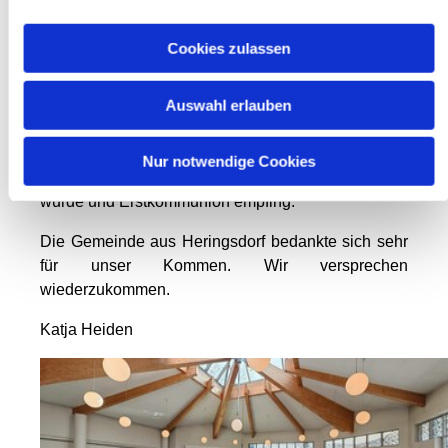
itig
Frühstück, da wir zur Messe um 10:00 Uhr wollten.
Cookies zulassen
Diese gestaltete unser Musikteam (Danke Martha,
Alma, Leo und Philipp!), die Lektoren (Danke Josie
Auswahl erlauben
und Lea!) und die Ministranten (Danke Hanni, Levi,
Margaretha, Justus und Jonathan!). Die Heilige
Messe war lebendig und fröhlich, in der auch eine
Nur notwendige Cookies
junge Frau in die katholische Kirche aufgenommen
wurde und Erstkommunion empfing.
Die Gemeinde aus Heringsdorf bedankte sich sehr
für unser Kommen. Wir versprechen
wiederzukommen.
Katja Heiden