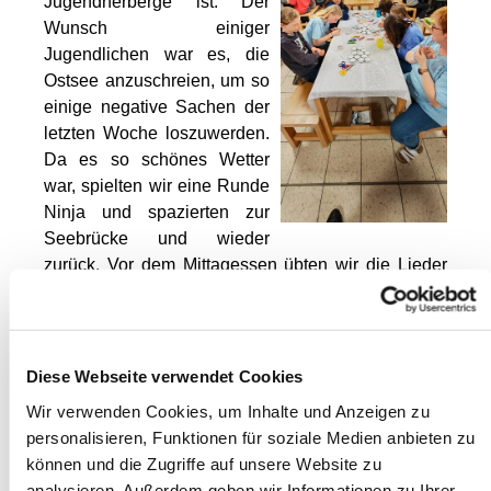
Jugendherberge ist. Der
Wunsch einiger
Jugendlichen war es, die
Ostsee anzuschreien, um so
einige negative Sachen der
letzten Woche loszuwerden.
Da es so schönes Wetter
war, spielten wir eine Runde
Ninja und spazierten zur
Seebrücke und wieder
zurück. Vor dem Mittagessen übten wir die Lieder
und nach dem Mittagessen noch hatten etwas
Freizeit bis die Kinder anreisten. Nachdem die
Kinder ihre Zimmer bezogen, gab es eine
Einführung zu unserem Thema. Wer war überhaupt
Diese Webseite verwendet Cookies
Zachäus und was passierte mit ihm? Wir wollten
Wir verwenden Cookies, um Inhalte und Anzeigen zu
den Blickwinkel von Zachäus einnehmen und liefen
personalisieren, Funktionen für soziale Medien anbieten zu
zum Baumwipfelpfad. Von dort oben hatten wir
können und die Zugriffe auf unsere Website zu
einen traumhaften Blick, aber der Wind war sehr
analysieren. Außerdem geben wir Informationen zu Ihrer