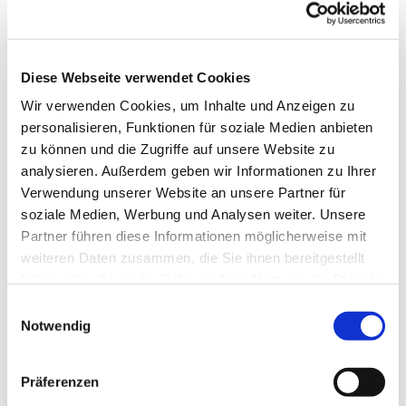
© Pfarrei St. Bernhard, Stralsund
Diese Webseite verwendet Cookies
Wir verwenden Cookies, um Inhalte und Anzeigen zu
Mittwoch, 19. August 2026, 09:00
personalisieren, Funktionen für soziale Medien anbieten
Uhr
zu können und die Zugriffe auf unsere Website zu
analysieren. Außerdem geben wir Informationen zu Ihrer
Verwendung unserer Website an unsere Partner für
soziale Medien, Werbung und Analysen weiter. Unsere
Partner führen diese Informationen möglicherweise mit
weiteren Daten zusammen, die Sie ihnen bereitgestellt
Dies könnte Sie auch
haben oder die sie im Rahmen Ihrer Nutzung der Dienste
gesammelt haben.
interessieren
Einwilligungsauswahl
Notwendig
Präferenzen