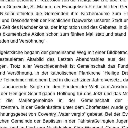
hen Gemeinde, St. Marien, der Evangelisch-Freikirchlichen Ge
 Nikolai öffneten die Gemeinden ihre Kirchenräume zum Er
 und Besonderheit der kirchlichen Bauwerke unserer Stadt un
 Zeit des Nachdenkens, der Inspiration und des Gebetes. In d
e ökumenische Aktion schon zum fünften Mal statt und stand
ieden und Versöhnung".
ilgeistkirche begann der gemeinsame Weg mit einer Bildbetra
restaurierten Altarbild des Letzten Abendmahles aus der
en. Trotz aller Verschiedenheit ist Gemeinschaft das Fun
nd Versöhnung. In der katholischen Pfarrkirche "Heilige Dreif
 Teilnehmer mit einem Lied in die achtziger Jahre versetzt, d
en andauernde Sorge um den Frieden der Welt zum Ausdruck
 der Heiligen Schrift gaben Hoffnung für das Jetzt und das Mo
t die Mariengemeinde in der Gemeinschaft der d
zzentren. In der Gedenkstätte unter dem Chorfenster wurde
hnungsgebet von Coventry „Vater vergib“ gebetet. Bei der Ev
lichen Gemeinde der Baptisten in der Fährstraße regten Jugen
piel und im Lied zum Nachdenken über Wahrheit, Gnade, Ger