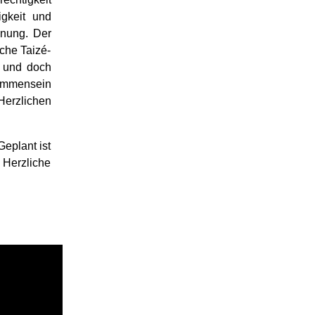
gkeit und
hnung. Der
iche Taizé-
n und doch
ammensein
Herzlichen
Geplant ist
Herzliche