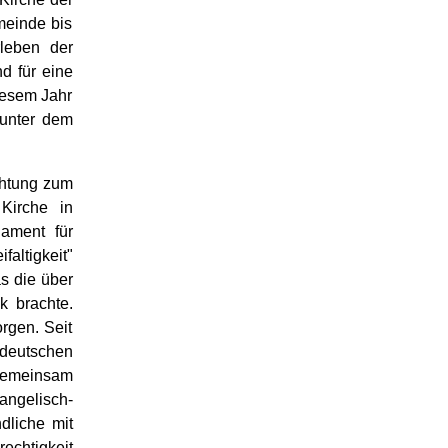
meinde bis
leben der
d für eine
iesem Jahr
 unter dem
chtung zum
 Kirche in
dament für
altigkeit"
as die über
 brachte.
rgen. Seit
eutschen
 gemeinsam
angelisch-
dliche mit
echtigkeit