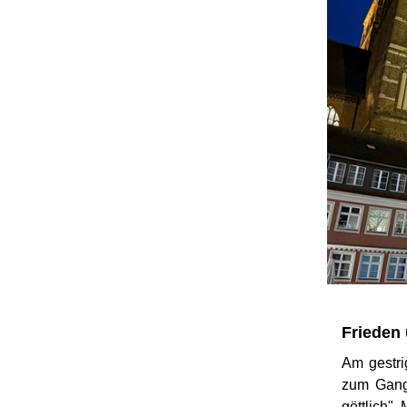
Frieden
Am gestr
zum Gang 
göttlich".