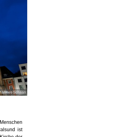
hannes Schaan
 Menschen
alsund ist
 Kirche der