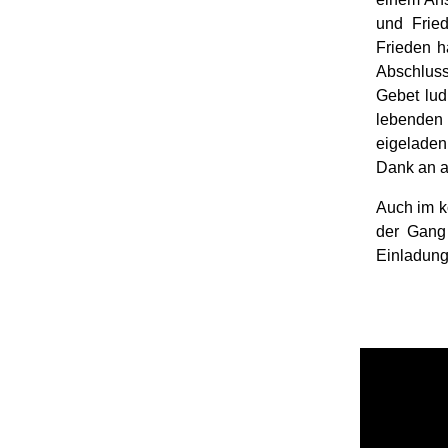
und Frie
Frieden h
Abschluss 
Gebet lud
lebenden
eigeladen
Dank an al
Auch im ko
der Gang
Einladun