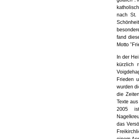
katholisc
nach St.
Schönheit
besondere
fand dies
Motto "Fr
In der He
kürzlich 
Voigdehag
Frieden u
wurden die
die Zeit
Texte aus
2005 is
Nagelkreu
das Versö
Freikirch
einem Ans