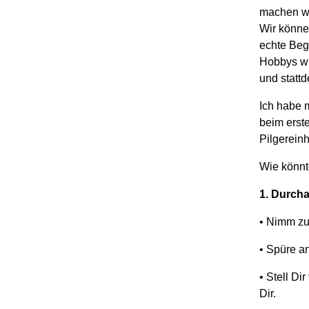
machen wir
Wir können
echte Beg
Hobbys wi
und statt
Ich habe 
beim erst
Pilgerein
Wie könnt
1.
Durch
•
Nimm zun
•
Spüre an
•
Stell Di
Dir.