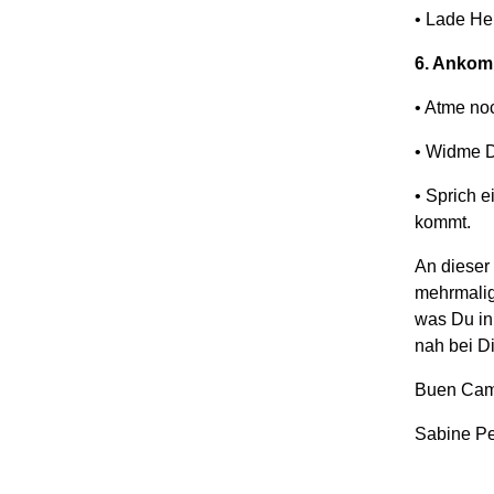
•
Lade Her
6.
Ankom
•
Atme noc
•
Widme Di
•
Sprich e
kommt.
An dieser 
mehrmalig
was Du in 
nah bei Di
Buen Cam
Sabine Pe