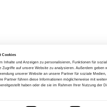
t Cookies
 Inhalte und Anzeigen zu personalisieren, Funktionen für sozia
inde Pfarrei St. Bernhard Stralsund/Rügen/Demmin • Frankens
e Zugriffe auf unsere Website zu analysieren. Außerdem geben w
rwendung unserer Website an unsere Partner für soziale Medien
Hinweisgebersystem
re Partner führen diese Informationen möglicherweise mit weite
ereitgestellt haben oder die sie im Rahmen Ihrer Nutzung der D
Impressum
Datenschutzerklärung
ChurchDesk-Login