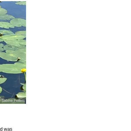
 Sabine Petters
nd was