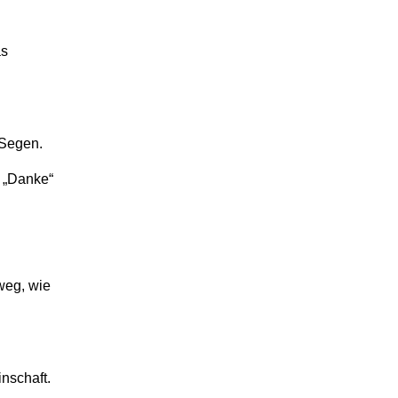
as
 Segen.
r „Danke“
weg, wie
nschaft.