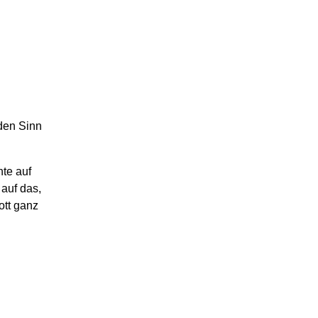
den Sinn
hte auf
auf das,
ott ganz