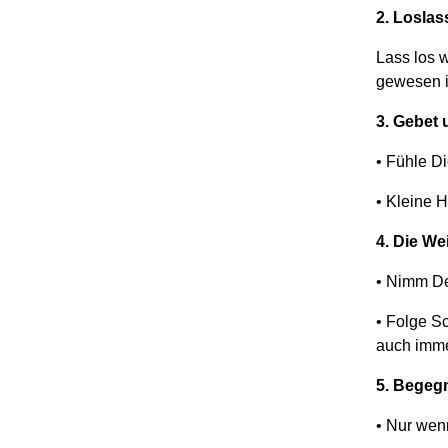
2.
Loslas
Lass los 
gewesen i
3.
Gebet 
•
Fühle Di
•
Kleine H
4.
Die We
•
Nimm De
•
Folge Sc
auch imme
5.
Begegn
•
Nur wenn