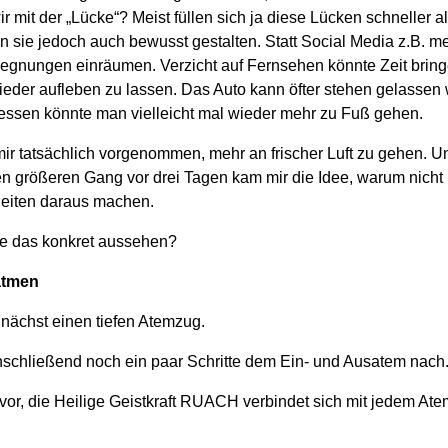
 mit der „Lücke“? Meist füllen sich ja diese Lücken schneller a
 sie jedoch auch bewusst gestalten. Statt Social Media z.B. meh
egnungen einräumen. Verzicht auf Fernsehen könnte Zeit bringe
eder aufleben zu lassen. Das Auto kann öfter stehen gelassen
dessen könnte man vielleicht mal wieder mehr zu Fuß gehen.
mir tatsächlich vorgenommen, mehr an frischer Luft zu gehen. 
en größeren Gang vor drei Tagen kam mir die Idee, warum nicht 
heiten daraus machen.
e das konkret aussehen?
atmen
ächst einen tiefen Atemzug.
schließend noch ein paar Schritte dem Ein- und Ausatem nach
r vor, die Heilige Geistkraft RUACH verbindet sich mit jedem At