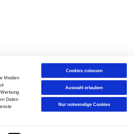
Cookies zulassen
le Medien
tr. 39 • 18439 Stralsund
ir
Auswahl erlauben
, Werbung
ren Daten
Nur notwendige Cookies
ienste