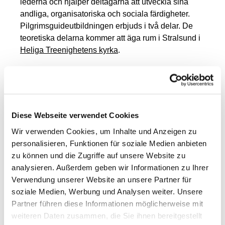
lederna och hjälper deltagarna att utveckla sina
andliga, organisatoriska och sociala färdigheter.
Pilgrimsguideutbildningen erbjuds i två delar. De
teoretiska delarna kommer att äga rum i Stralsund i
Heliga Treenighetens kyrka
.
Den första delen av utbildningen kommer att äga
rum våren 2025, från 6 till 9 mars. Den andra delen
kommer att följa på hösten, från 23 till 26 oktober
2025.
Diese Webseite verwendet Cookies
Mellan de två utbildningsblocken, på sommaren,
Wir verwenden Cookies, um Inhalte und Anzeigen zu
kommer deltagarna att slutföra den praktiska delen
personalisieren, Funktionen für soziale Medien anbieten
av utbildningen, som består av en självorganiserad
zu können und die Zugriffe auf unsere Website zu
dagspilgrimsfärd. Denna praktiska del gör det
analysieren. Außerdem geben wir Informationen zu Ihrer
möjligt att tillämpa det de lärt sig direkt i praktiken
Verwendung unserer Website an unsere Partner für
och att reflektera över och fördjupa sina erfarenheter
soziale Medien, Werbung und Analysen weiter. Unsere
senare i den andra teoretiska delen.
Partner führen diese Informationen möglicherweise mit
weiteren Daten zusammen, die Sie ihnen bereitgestellt
Kostnaden för hela utbildningen är €350 och