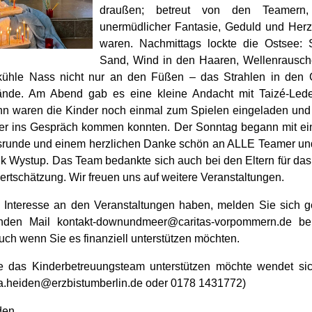
draußen; betreut von den Teamern,
unermüdlicher Fantasie, Geduld und Herz
waren. Nachmittags lockte die Ostsee:
Sand, Wind in den Haaren, Wellenrausc
ühle Nass nicht nur an den Füßen – das Strahlen in den 
ände. Am Abend gab es eine kleine Andacht mit Taizé-Lede
n waren die Kinder noch einmal zum Spielen eingeladen und 
er ins Gespräch kommen konnten. Der Sonntag begann mit ei
runde und einem herzlichen Danke schön an ALLE Teamer und
k Wystup. Das Team bedankte sich auch bei den Eltern für das
ertschätzung. Wir freuen uns auf weitere Veranstaltungen.
Interesse an den Veranstaltungen haben, melden Sie sich g
enden Mail kontakt-downundmeer@caritas-vorpommern.de be
uch wenn Sie es finanziell unterstützen möchten.
 das Kinderbetreuungsteam unterstützen möchte wendet sic
ja.heiden@erzbistumberlin.de oder 0178 1431772)
den