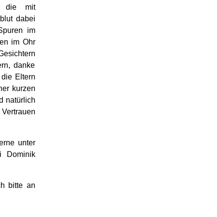
 die mit
blut dabei
 Spuren im
hen im Ohr
Gesichtern
rn, danke
die Eltern
ner kurzen
 natürlich
 Vertrauen
erne unter
i Dominik
h bitte an