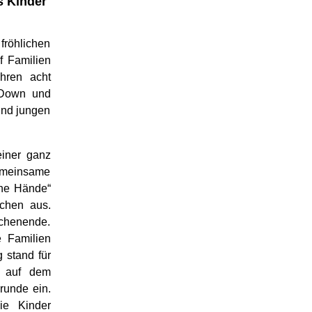
 Kinder
 fröhlichen
f Familien
hren acht
„Down und
und jungen
iner ganz
emeinsame
ine Hände“
achen aus.
ochenende.
e Familien
 stand für
g auf dem
runde ein.
ie Kinder