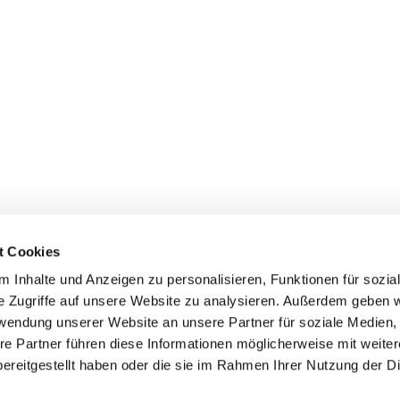
t Cookies
 Inhalte und Anzeigen zu personalisieren, Funktionen für sozia
inde Pfarrei St. Bernhard Stralsund/Rügen/Demmin • Frankens
e Zugriffe auf unsere Website zu analysieren. Außerdem geben w
rwendung unserer Website an unsere Partner für soziale Medien
Hinweisgebersystem
re Partner führen diese Informationen möglicherweise mit weite
ereitgestellt haben oder die sie im Rahmen Ihrer Nutzung der D
Impressum
Datenschutzerklärung
ChurchDesk-Login