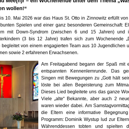
d Mee(h)r – ein Wochenende unter dem Thema „Was
en wollen!“
s 10. Mai 2026 war das Haus St. Otto in Zinnowitz erfüllt von
bunten Spielen und einer ganz besonderen Gemeinschaft: El
ern mit Down-Syndrom (zwischen 6 und 15 Jahren) und i
terkindern (3 bis 12 Jahre) trafen sich zum Wochenende 
– begleitet von einem engagierten Team aus 10 Jugendlichen 
en sowie 2 erfahrenen Erwachsenen.
Am Freitagabend begann der Spaß mit e
entspannten Kennenlernrunde. Das g
Singen mit Bewegungen zu „Gott hält se
löste bei allen Begeisterung zum Mitm
Dieses Lied begleitete uns das ganze W
Viele „alte“ Bekannte, aber auch 2 neu
waren wieder dabei. Am Samstagvormittag
die Eltern eine informative Begegnun
Programm: Dominik Wystup lud zur Eltern
Währenddessen tobten und spielten d