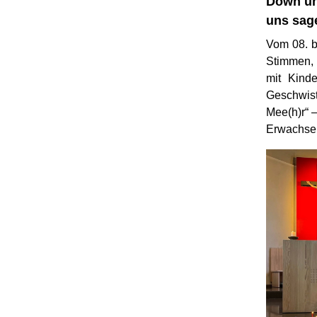
Down un
uns sag
Vom 08. bi
Stimmen, 
mit Kind
Geschwis
Mee(h)r“ 
Erwachsen