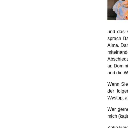
und das k
sprach B
Alma. Dan
miteinand
Abschieds
an Domini
und die W
Wenn Sie 
der folg
Wystup, a
Wer gerne
mich (kat
Katja Hei