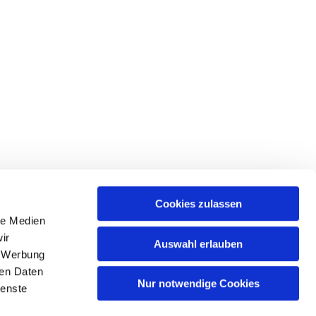
Cookies zulassen
le Medien
tr. 39 • 18439 Stralsund
ir
Auswahl erlauben
, Werbung
ren Daten
Nur notwendige Cookies
ienste