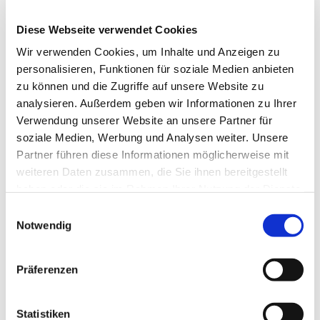
Was bedeutet der Ablass heute?
Diese Webseite verwendet Cookies
Heute versteht die katholische Kirche den Ablass
wieder im ursprünglichen Sinn, nämlich als
Wir verwenden Cookies, um Inhalte und Anzeigen zu
geistlichen Weg, nicht als Belohnung. Ich kann den
personalisieren, Funktionen für soziale Medien anbieten
Ablass empfangen, wenn ich wirklich umkehre
zu können und die Zugriffe auf unsere Website zu
durch den Empfang der Sakramente, Versöhnung
analysieren. Außerdem geben wir Informationen zu Ihrer
und Eucharistie, Gebet und Werke der
Verwendung unserer Website an unsere Partner für
Nächstenliebe. Der Ablass löscht nicht die Schuld –
soziale Medien, Werbung und Analysen weiter. Unsere
das geschieht im Sakrament, aber er heilt die
Partner führen diese Informationen möglicherweise mit
Folgen der Sünde.
weiteren Daten zusammen, die Sie ihnen bereitgestellt
haben oder die sie im Rahmen Ihrer Nutzung der Dienste
Anders ausgedrückt: Ein Ablass ist nach
gesammelt haben.
Einwilligungsauswahl
katholischer Lehre der Erlass zeitlicher
Notwendig
Sündenstrafen. Das bedeutet: Auch wenn Gott
einem Menschen seine Sünden vergibt, bleibt nach
katholischem Verständnis oft eine Folge oder
Präferenzen
"Strafe" zurück – ein Schaden an der Beziehung zu
Gott, der „wiedergutgemacht“ werden soll. Ein
Statistiken