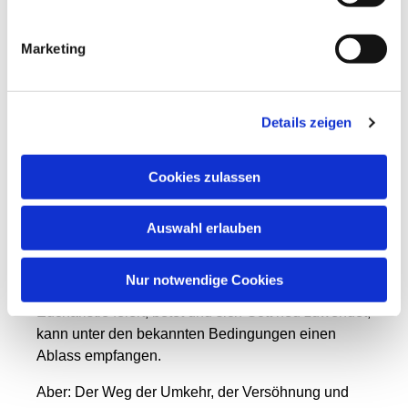
Ablass kann helfen, diese Strafe zu erlassen –
durch Gebet, Buße, gute Werke und Teilnahme an
bestimmten geistlichen Angeboten der Kirche.
Marketing
Er ist auf jeden Fall ein Zeichen, dass Gott mich tief
in meinem Inneren berührt, nicht moralisch
Details zeigen
verurteilt, sondern liebevoll heilt.
Der Ablass im Heiligen Jahr – ein Weg der
Cookies zulassen
allen offen steht
Im Heiligen Jahr 2025 hat uns Papst Franziskus
Auswahl erlauben
eingeladen, als Pilger der Hoffnung aufzubrechen,
im Herzen oder ganz konkret auf einem Pilgerweg.
Nur notwendige Cookies
Wer als katholischer Christ in dieser Zeit beichtet,
Eucharistie feiert, betet und sich Gott neu zuwendet,
kann unter den bekannten Bedingungen einen
Ablass empfangen.
Aber: Der Weg der Umkehr, der Versöhnung und