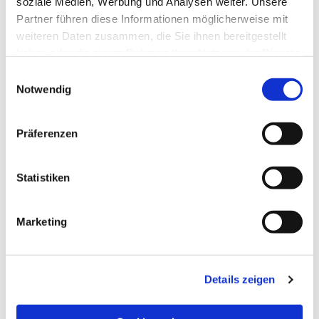
soziale Medien, Werbung und Analysen weiter. Unsere
Partner führen diese Informationen möglicherweise mit
weiteren Daten zusammen, die Sie ihnen bereitgestellt
haben oder die sie im Rahmen Ihrer Nutzung der Dienste
gesammelt haben.
Einwilligungsauswahl
Notwendig
Präferenzen
Statistiken
Dies könnte Sie auch
Marketing
interessieren
Details zeigen