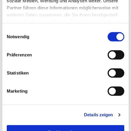
soziale Medien, Werbung und Analysen weiter. Unsere
Partner führen diese Informationen möglicherweise mit
weiteren Daten zusammen, die Sie ihnen bereitgestellt
haben oder die sie im Rahmen Ihrer Nutzung der Dienste
gesammelt haben.
Einwilligungsauswahl
Notwendig
Präferenzen
Statistiken
Dies könnte Sie auch
Marketing
interessieren
Details zeigen