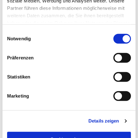
soziale Medien, Werbung und Analysen weiter. Unsere
Partner führen diese Informationen möglicherweise mit
weiteren Daten zusammen, die Sie ihnen bereitgestellt
haben oder die sie im Rahmen Ihrer Nutzung der Dienste
gesammelt haben.
Einwilligungsauswahl
Notwendig
Präferenzen
Statistiken
Dies könnte Sie auch
Marketing
interessieren
Details zeigen