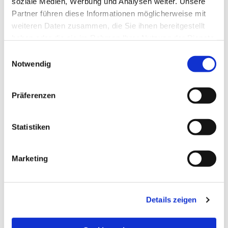
soziale Medien, Werbung und Analysen weiter. Unsere
Partner führen diese Informationen möglicherweise mit
weiteren Daten zusammen, die Sie ihnen bereitgestellt
haben oder die sie im Rahmen Ihrer Nutzung der Dienste
gesammelt haben.
Einwilligungsauswahl
Notwendig
Präferenzen
Statistiken
Dies könnte Sie auch
Marketing
interessieren
Details zeigen