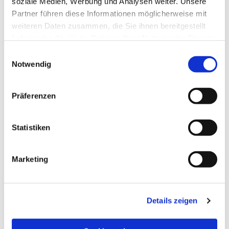
soziale Medien, Werbung und Analysen weiter. Unsere
Partner führen diese Informationen möglicherweise mit
weiteren Daten zusammen, die Sie ihnen bereitgestellt
haben oder die sie im Rahmen Ihrer Nutzung der Dienste
gesammelt haben.
Einwilligungsauswahl
Notwendig
Präferenzen
Statistiken
Dies könnte Sie auch
Marketing
interessieren
Details zeigen