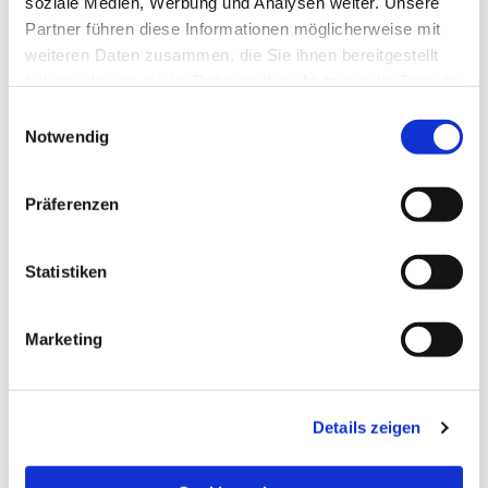
soziale Medien, Werbung und Analysen weiter. Unsere
Partner führen diese Informationen möglicherweise mit
weiteren Daten zusammen, die Sie ihnen bereitgestellt
haben oder die sie im Rahmen Ihrer Nutzung der Dienste
gesammelt haben.
Einwilligungsauswahl
Notwendig
Präferenzen
Statistiken
Dies könnte Sie auch
Marketing
interessieren
Details zeigen