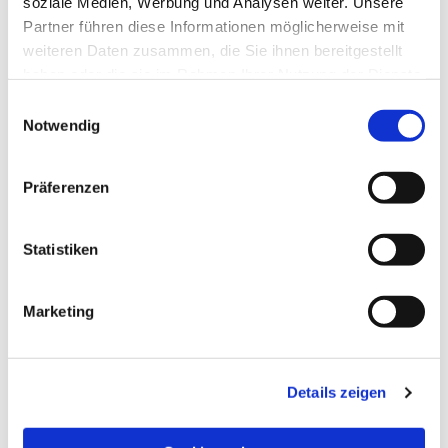
soziale Medien, Werbung und Analysen weiter. Unsere
Partner führen diese Informationen möglicherweise mit
weiteren Daten zusammen, die Sie ihnen bereitgestellt
haben oder die sie im Rahmen Ihrer Nutzung der Dienste
gesammelt haben.
Einwilligungsauswahl
Notwendig
Präferenzen
Statistiken
Dies könnte Sie auch
Marketing
interessieren
Details zeigen