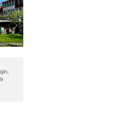
milian Hofmann
gin,
09