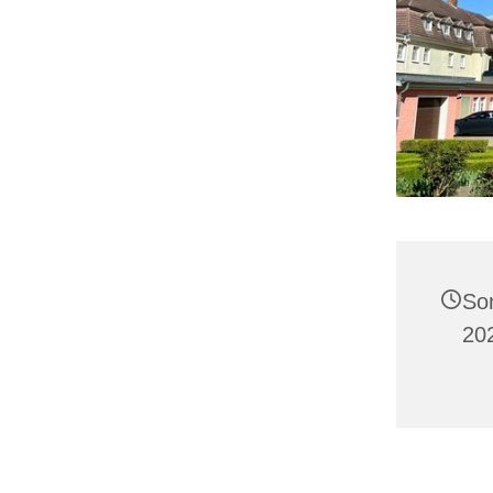
So
20