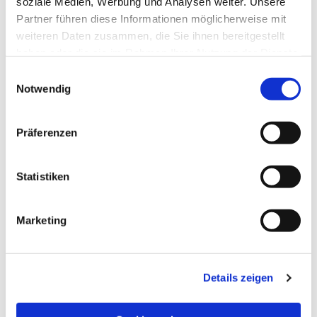
soziale Medien, Werbung und Analysen weiter. Unsere
Partner führen diese Informationen möglicherweise mit
weiteren Daten zusammen, die Sie ihnen bereitgestellt
haben oder die sie im Rahmen Ihrer Nutzung der Dienste
gesammelt haben.
Einwilligungsauswahl
Notwendig
Präferenzen
Statistiken
Dies könnte Sie auch
Marketing
interessieren
Details zeigen