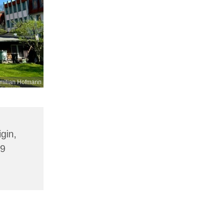
milian Hofmann
gin,
09