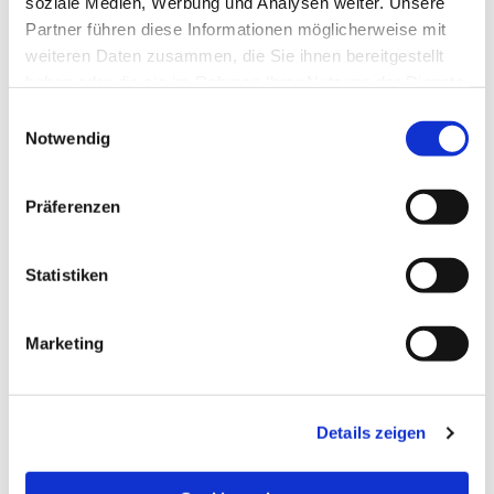
soziale Medien, Werbung und Analysen weiter. Unsere
Partner führen diese Informationen möglicherweise mit
weiteren Daten zusammen, die Sie ihnen bereitgestellt
haben oder die sie im Rahmen Ihrer Nutzung der Dienste
gesammelt haben.
Einwilligungsauswahl
Notwendig
Präferenzen
Statistiken
Dies könnte Sie auch
Marketing
interessieren
Details zeigen