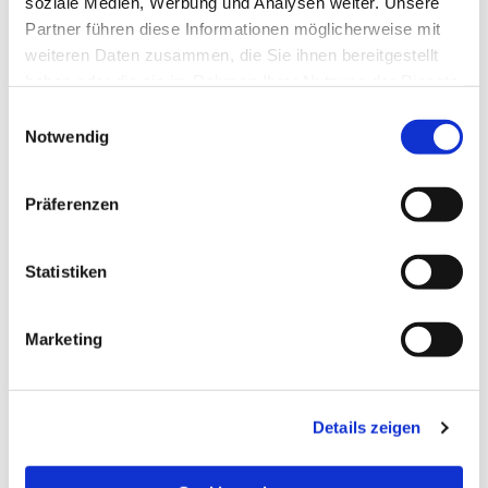
soziale Medien, Werbung und Analysen weiter. Unsere
Partner führen diese Informationen möglicherweise mit
weiteren Daten zusammen, die Sie ihnen bereitgestellt
haben oder die sie im Rahmen Ihrer Nutzung der Dienste
gesammelt haben.
Einwilligungsauswahl
Notwendig
Präferenzen
Statistiken
Dies könnte Sie auch
Marketing
interessieren
Details zeigen